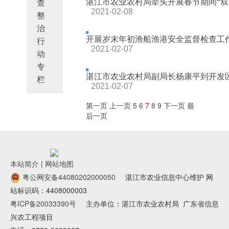
湛江市农业农村局牵头开展春节期间“双
查
2021-02-08
整
治
开展岁末年初渔船渔港安全监督检查工
行
2021-02-07
动
专
湛江市农业农村局副局长杨康平到开发区
栏
2021-02-07
第一页
上一页
5
6
7
8
9
下一页
最
后一页
本站简介
|
网站地图
粤公网安备44080202000050
湛江市农业信息中心维护 网
站标识码：4408000003
粤ICP备20033390号
主办单位：湛江市农业农村局
广东省信息
兴农工程项目