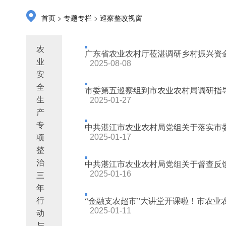
>
>
首页
专题专栏
巡察整改视窗
农
广东省农业农村厅莅湛调研乡村振兴资
业
2025-08-08
安
全
市委第五巡察组到市农业农村局调研指导乡
生
2025-01-27
产
专
中共湛江市农业农村局党组关于落实市委
2025-01-17
项
整
治
中共湛江市农业农村局党组关于督查反
2025-01-16
三
年
行
“金融支农超市”大讲堂开课啦！市农业农村
2025-01-11
动
与