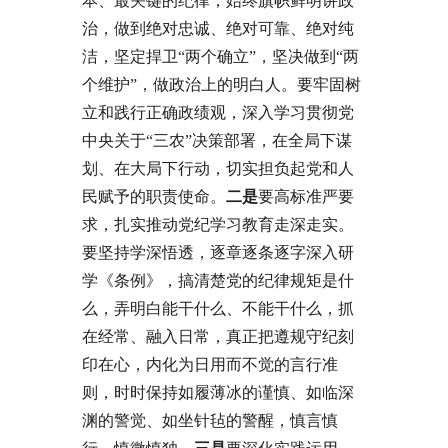
本、最关键的纪律，始终旗帜鲜明讲政
治，做到绝对忠诚、绝对可靠、绝对纯
洁，坚定捍卫“两个确立”，坚决做到“两
个维护”，做政治上的明白人。要牢固树
立和践行正确政绩观，深入学习贯彻党
中央关于“三农”决策部署，在全局下谋
划、在大局下行动，切实担负起党和人
民赋予的职责使命。
二是
要高标准严要
求，扎实推动党纪学习教育走深走实。
要坚持学深悟透，逐章逐条逐字深入研
学《条例》，搞清楚党的纪律规矩是什
么，弄明白能干什么、不能干什么，抓
在经常、融入日常，真正把遵规守纪刻
印在心，内化为日用而不觉的言行准
则，时时保持如履薄冰的谨慎、如临深
渊的警觉、如坐针毡的警醒，慎言慎