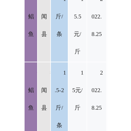
鲳
闻
斤/
5.5
022.
鱼
县
条
元/
8.25
斤
金
徐
1
1
2
鲳
闻
.5-2
5元/
022.
鱼
县
斤/
斤
8.25
条