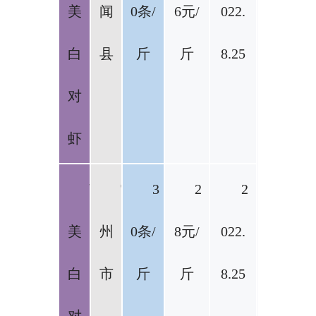
美
闻
0条/
6元/
022.
白
县
斤
斤
8.25
对
虾
南
雷
3
2
2
美
州
0条/
8元/
022.
白
市
斤
斤
8.25