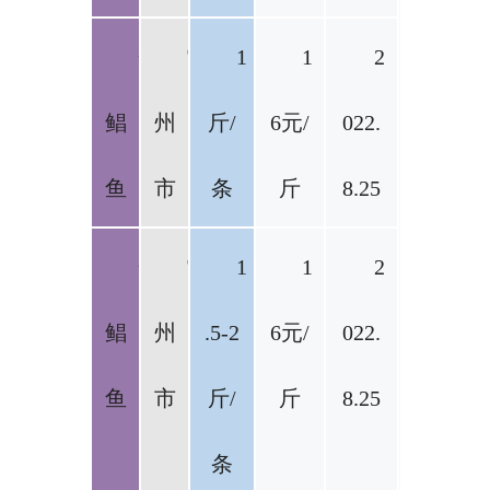
金
雷
1
1
2
鲳
州
斤/
6元/
022.
鱼
市
条
斤
8.25
金
雷
1
1
2
鲳
州
.5-2
6元/
022.
鱼
市
斤/
斤
8.25
条