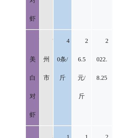
对
虾
南
雷
4
2
2
美
州
0条/
6.5
022.
白
市
斤
元/
8.25
对
斤
虾
金
徐
1
1
2