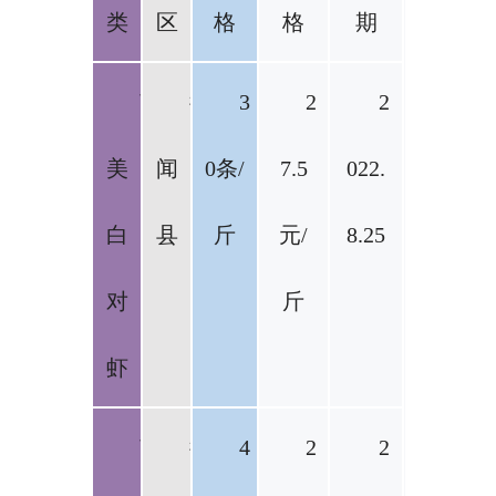
类
区
格
格
期
南
徐
3
2
2
美
闻
0条/
7.5
022.
白
县
斤
元/
8.25
对
斤
虾
南
徐
4
2
2